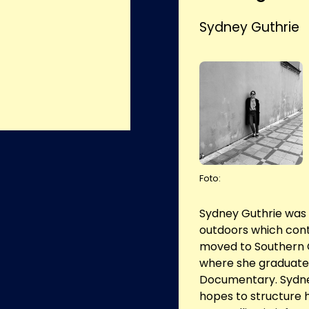
Sydney Guthrie
Foto:
Sydney Guthrie was b
outdoors which cont
moved to Southern C
where she graduated
Documentary. Sydney
hopes to structure 