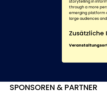
storytelling in infor
through a more pers
emerging platform of
large audiences and
Zusätzliche
Veranstaltungsort
SPONSOREN & PARTNER