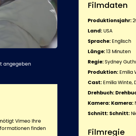
Filmdaten
Produktionsjahr:
2
Land:
USA
Sprache:
Englisch
Länge:
13
Minuten
Regie:
Sydney Guthr
t angegeben
Produktion:
Emilia 
Cast:
Emilia Winte,
Drehbuch:
Drehbuc
Kamera:
Kamera:
Schnitt:
Schnitt:
Ni
ötigt Vimeo Ihre
nformationen finden
Filmregie