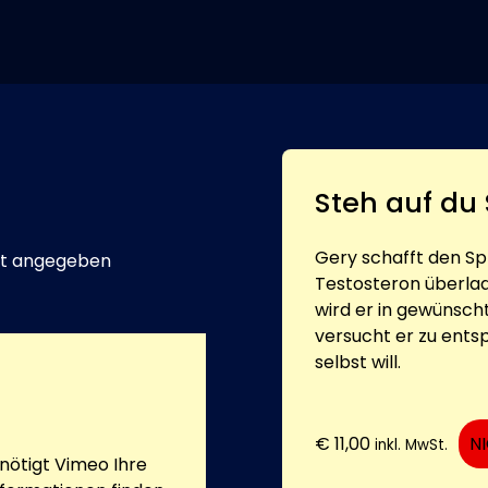
Steh auf du 
Gery schafft den S
t angegeben
Testosteron überla
wird er in gewünsch
versucht er zu entsp
selbst will.
€
11,00
N
inkl. MwSt.
ötigt Vimeo Ihre