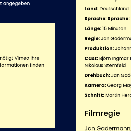
t angegeben
Land:
Deutschland
Sprache:
Sprache:
Länge:
15
Minuten
Regie:
Jan Gaderma
Produktion:
Johann
ötigt Vimeo Ihre
Cast:
Björn Ingmar 
nformationen finden
Nikolaus Sternfeld
Drehbuch:
Jan Ga
Kamera:
Georg May
Schnitt:
Martin Her
Filmregie
Jan Gadermann,