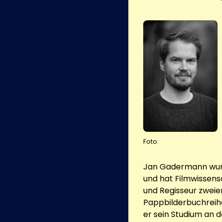
Foto:
Jan Gadermann wurd
und hat Filmwissensc
und Regisseur zweie
Pappbilderbuchreihe
er sein Studium an 