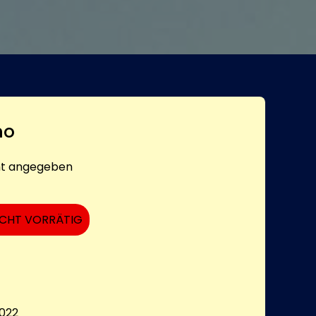
mo
ht angegeben
ICHT VORRÄTIG
022