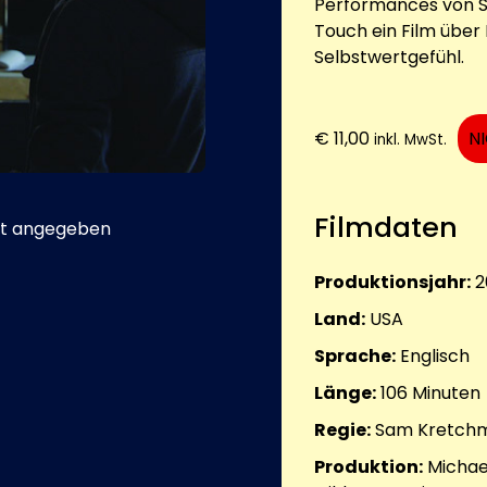
Performances von Si
Touch ein Film über 
Selbstwertgefühl.
€
11,00
N
inkl. MwSt.
Filmdaten
t angegeben
Produktionsjahr:
2
Land:
USA
Sprache:
Englisch
Länge:
106
Minuten
Regie:
Sam Kretch
Produktion:
Michae