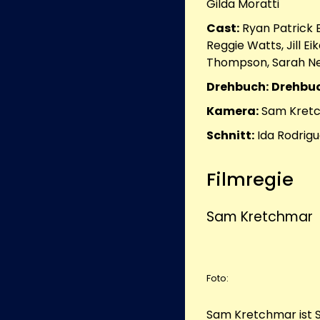
Gilda Moratti
Cast:
Ryan Patrick 
Reggie Watts, Jill E
Thompson, Sarah Ne
Drehbuch:
Drehbuc
Kamera:
Sam Kret
Schnitt:
Ida Rodrigu
Filmregie
Sam Kretchmar
Foto:
Sam Kretchmar ist S