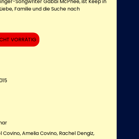
nger-Songwriter Gabbi McPhee, ist Keep in
Liebe, Familie und die Suche nach
ICHT VORRÄTIG
015
mar
l Covino, Amelia Covino, Rachel Dengiz,