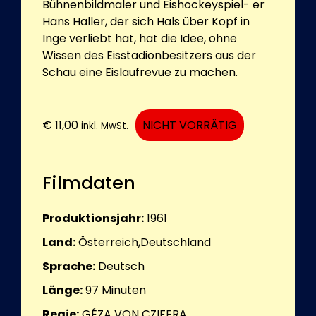
Bühnenbildmaler und Eishockeyspiel- er
Hans Haller, der sich Hals über Kopf in
Inge verliebt hat, hat die Idee, ohne
Wissen des Eisstadionbesitzers aus der
Schau eine Eislaufrevue zu machen.
€
11,00
NICHT VORRÄTIG
inkl. MwSt.
Filmdaten
Produktionsjahr:
1961
Land:
Österreich,Deutschland
Sprache:
Deutsch
Länge:
97
Minuten
Regie:
GÉZA VON CZIFFRA