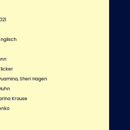
021
Englisch
ann
Flicker
vuamina, Sheri Hagen
Huhn
arina Krause
lenko