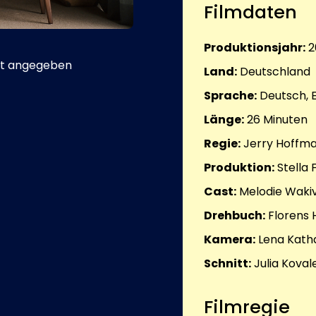
Filmdaten
Produktionsjahr:
2
t angegeben
Land:
Deutschland
Sprache:
Deutsch, 
Länge:
26
Minuten
Regie:
Jerry Hoffm
Produktion:
Stella 
Cast:
Melodie Waki
Drehbuch:
Florens 
Kamera:
Lena Kath
Schnitt:
Julia Kova
Filmregie