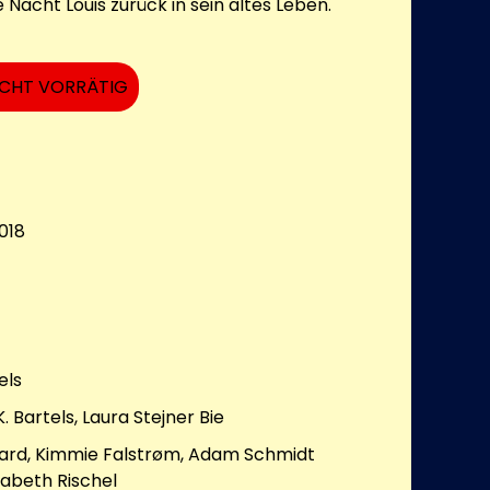
e Nacht Louis zurück in sein altes Leben.
ICHT VORRÄTIG
018
els
. Bartels, Laura Stejner Bie
aard, Kimmie Falstrøm, Adam Schmidt
abeth Rischel