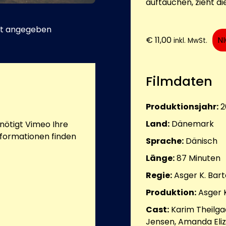
auftauchen, zieht di
t angegeben
€
11,00
N
inkl. MwSt.
Filmdaten
Produktionsjahr:
2
Land:
Dänemark
ötigt Vimeo Ihre
nformationen finden
Sprache:
Dänisch
Länge:
87
Minuten
Regie:
Asger K. Bart
Produktion:
Asger K
Cast:
Karim Theilg
Jensen, Amanda Eliz