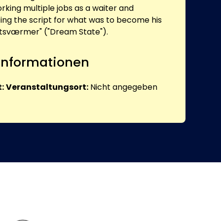
rking multiple jobs as a waiter and
ting the script for what was to become his
Natsværmer" ("Dream State").
 Informationen
:
Veranstaltungsort:
Nicht angegeben