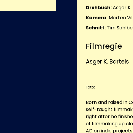
Drehbuch:
Asger K.
Kamera:
Morten Vi
Schnitt:
Tim Sahlbe
Filmregie
Asger K. Bartels
Foto:
Born and raised in 
self-taught filmmak
right after he finish
of filmmaking up cl
AD on indie project