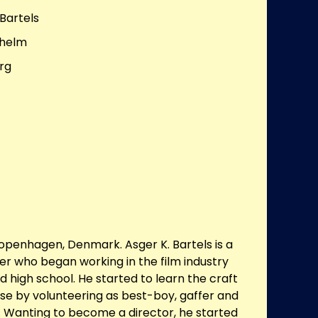
 Bartels
lhelm
rg
Copenhagen, Denmark. Asger K. Bartels is a
er who began working in the film industry
ed high school. He started to learn the craft
ose by volunteering as best-boy, gaffer and
s. Wanting to become a director, he started