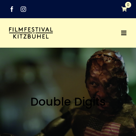
Zum
0
Inhalt
springen
Togg
Festival
Navi
Programm
Networking
Double Digits
Medien
Industry