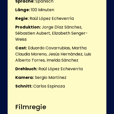
Sprache:
Spanisch
Länge:
100
Minuten
Regie:
Raúl López Echeverría
Produktion:
Jorge Díaz Sánchez,
Sébastien Aubert, Elizabeth Senger-
Weiss
Cast:
Eduardo Covarrubias, Martha
Claudia Moreno, Jesús Hernández, Luis
Alberto Torres, Imelda Sánchez
Drehbuch:
Raúl López Echeverría
Kamera:
Sergio Martínez
Schnitt:
Carlos Espinoza
Filmregie