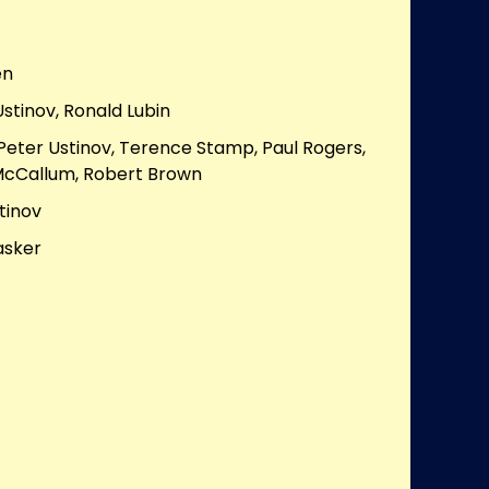
en
stinov, Ronald Lubin
Peter Ustinov, Terence Stamp, Paul Rogers,
 McCallum, Robert Brown
tinov
asker