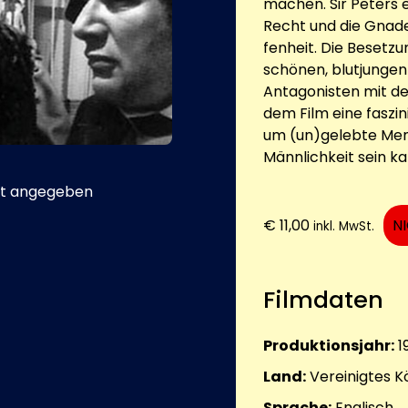
machen. Sir Peters e
Recht und die Gnad
fenheit. Die Besetzu
schönen, blutjungen
Antagonisten mit d
dem Film eine faszin
um (un)gelebte Men
Männlichkeit sein ka
t angegeben
€
11,00
N
inkl. MwSt.
Filmdaten
Produktionsjahr:
1
Land:
Vereinigtes K
Sprache:
Englisch