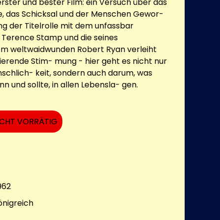
rster und bester Film: ein Versuch über das
e, das Schicksal und der Menschen Gewor-
ng der Titelrolle mit dem unfassbar
 Terence Stamp und die seines
em weltwaidwunden Robert Ryan verleiht
ierende Stim- mung - hier geht es nicht nur
schlich- keit, sondern auch darum, was
nn und sollte, in allen Lebensla- gen.
ICHT VORRÄTIG
962
önigreich