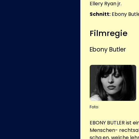
Ellery Ryan jr.
Schnitt:
Ebony Butl
Filmregie
Ebony Butler
Foto:
EBONY BUTLER ist ei
Menschen- rechtsakti
scha en, welche leh