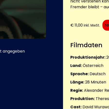
nicht verstehen kann
Fremder bleibt – au
€
11,00
N
inkl. MwSt.
Filmdaten
t angegeben
Produktionsjahr:
2
Land:
Österreich
Sprache:
Deutsch
Länge:
28
Minuten
Regie:
Alexander Re
Produktion:
Theres
Cast:
David Wurawa