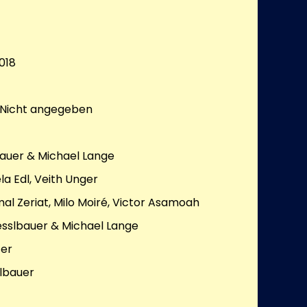
018
Nicht angegeben
auer & Michael Lange
la Edl, Veith Unger
mal Zeriat, Milo Moiré, Victor Asamoah
sslbauer & Michael Lange
cer
lbauer