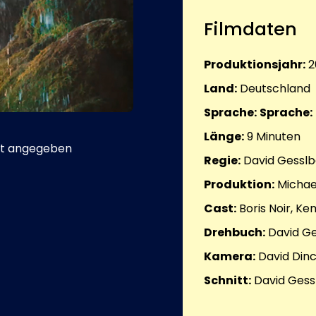
Filmdaten
Produktionsjahr:
2
Land:
Deutschland
Sprache:
Sprache:
Länge:
9
Minuten
t angegeben
Regie:
David Gesslb
Produktion:
Michae
Cast:
Boris Noir, Ke
Drehbuch:
David Ge
Kamera:
David Din
Schnitt:
David Gess