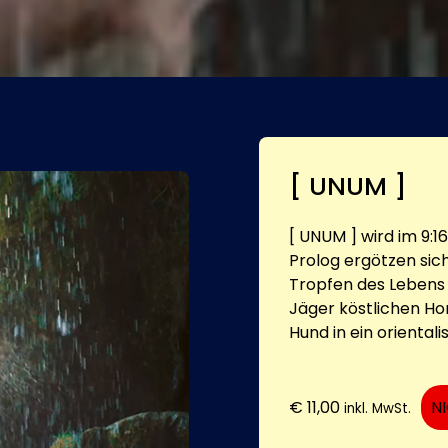
[ UNUM ]
[ UNUM ] wird im 9:1
Prolog ergötzen sich
Tropfen des Lebens 
Jäger köstlichen Ho
Hund in ein orientali
€
11,00
N
inkl. MwSt.