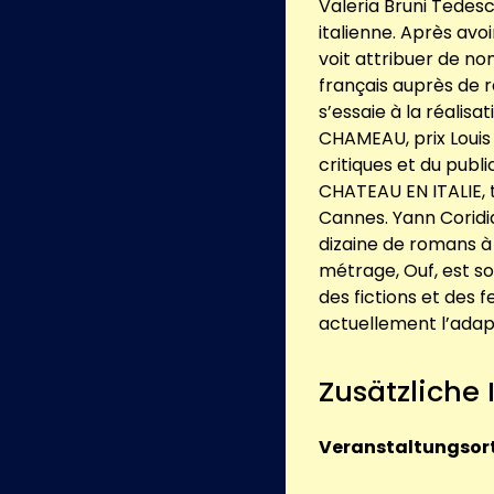
Valeria Bruni Tedesc
italienne. Après avoi
voit attribuer de no
français auprès de r
s’essaie à la réalis
CHAMEAU, prix Louis
critiques et du publi
CHATEAU EN ITALIE, t
Cannes. Yann Coridian
dizaine de romans à 
métrage, Ouf, est sor
des fictions et des 
actuellement l’adapt
Zusätzliche
Veranstaltungsort