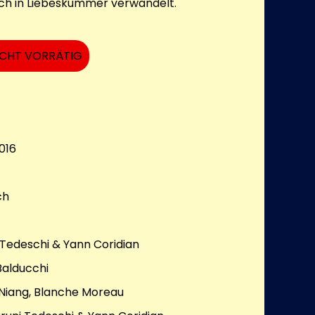
ach in Liebeskummer verwandelt.
ICHT VORRÄTIG
016
ch
 Tedeschi & Yann Coridian
Balducchi
 Niang, Blanche Moreau