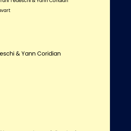
Bruni Tedeschi & Yann Coridian
uvart
deschi & Yann Coridian