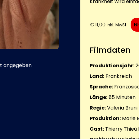
Krankheit wird einf
€
11,00
N
inkl. MwSt.
Filmdaten
t angegeben
Produktionsjahr:
2
Land:
Frankreich
Sprache:
Französis
Länge:
85
Minuten
Regie:
Valeria Bruni
Produktion:
Marie 
Cast:
Thierry Thieû