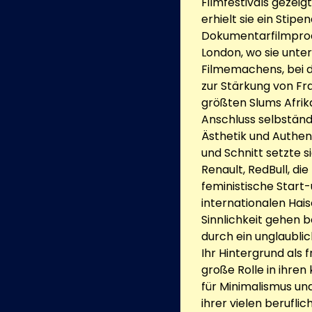
Filmfestivals gezeig
erhielt sie ein Stip
Dokumentarfilmprod
London, wo sie unter
Filmemachens, bei 
zur Stärkung von Fr
größten Slums Afrika
Anschluss selbständi
Ästhetik und Authen
und Schnitt setzte s
Renault, RedBull, di
feministische Start
internationalen Hai
Sinnlichkeit gehen be
durch ein unglaublic
Ihr Hintergrund als f
große Rolle in ihren
für Minimalismus und
ihrer vielen berufli