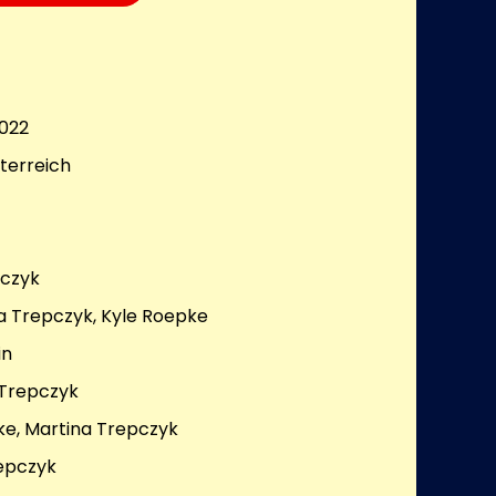
022
terreich
pczyk
a Trepczyk, Kyle Roepke
in
 Trepczyk
ke, Martina Trepczyk
epczyk