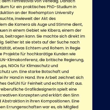
t: dem Filmfestival von Venedig. Danach
endium für ein praktisches PhD-Studium in
uktion an der Roehampton University
suchte, inwieweit der Akt des
dem die Kamera als Auge und Stimme dient,
auen in einem Gebiet wie Kibera, einem der
s, beitragen kann. Sie machte sich direkt im
g. Seither ist sie stets auf der Suche nach
tizität, etwas Echtem und Rohem. In Regie
ie Projekte für hochkarätige Kunden wie
e UN-Klimakonferenz, die britische Regierung,
-ups, NGOs für Klimaschutz und
schutz um. Eine starke Botschaft und
i ihr Hand in Hand. Ihre Arbeit zeichnet sich
hes Gefühl für Feinheit und echte Kraft aus.
reiberufliche Grafikdesignerin spielt eine
 kreativen Konzepten und erklärt den Sinn
 Abstraktion in ihren Kompositionen. Eine
chen Errungenschaften war es, als Mitglied