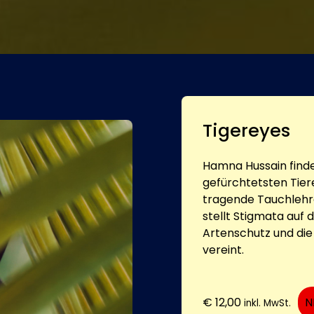
Tigereyes
Hamna Hussain find
gefürchtetsten Tiere
tragende Tauchlehre
stellt Stigmata auf 
Artenschutz und die 
vereint.
€
12,00
N
inkl. MwSt.