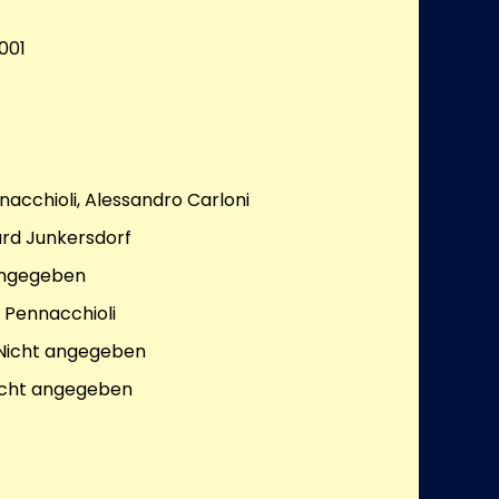
001
nacchioli, Alessandro Carloni
rd Junkersdorf
angegeben
 Pennacchioli
Nicht angegeben
cht angegeben