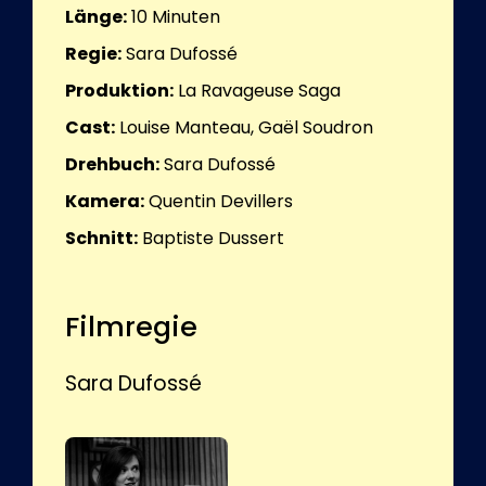
Länge:
10
Minuten
Regie:
Sara Dufossé
Produktion:
La Ravageuse Saga
Cast:
Louise Manteau, Gaël Soudron
Drehbuch:
Sara Dufossé
Kamera:
Quentin Devillers
Schnitt:
Baptiste Dussert
Filmregie
Sara Dufossé