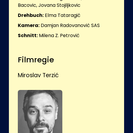
Bacovic, Jovana Stojiljkovic
Drehbuch:
Elma Tataragić
Kamera:
Damjan Radovanović SAS
Schnitt:
Milena Z. Petrović
Filmregie
Miroslav Terzić