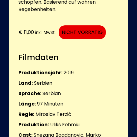
schöpfen. Basierend auf wahren
Begebenheiten.
€
11,00
NICHT VORRÄTIG
inkl. MwSt.
Filmdaten
Produktionsjahr:
2019
Land:
Serbien
Sprache:
Serbian
Länge:
97
Minuten
Regie:
Miroslav Terzić
Produktion:
Uliks Fehmiu
Cast:
Snezana Bogdanovic, Marko