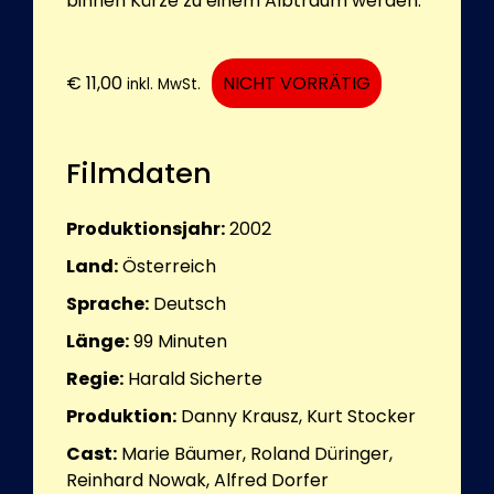
binnen Kürze zu einem Albtraum werden.
€
11,00
NICHT VORRÄTIG
inkl. MwSt.
Filmdaten
Produktionsjahr:
2002
Land:
Österreich
Sprache:
Deutsch
Länge:
99
Minuten
Regie:
Harald Sicherte
Produktion:
Danny Krausz, Kurt Stocker
Cast:
Marie Bäumer, Roland Düringer,
Reinhard Nowak, Alfred Dorfer