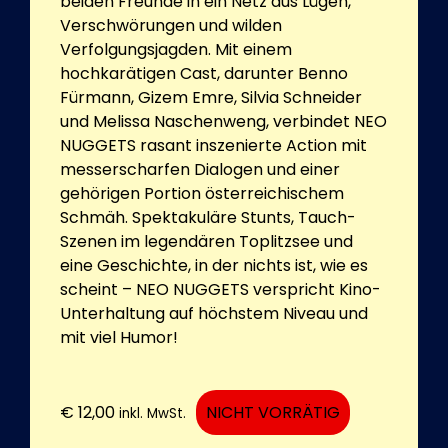
beiden Freunde in ein Netz aus Lügen,
Verschwörungen und wilden
Verfolgungsjagden. Mit einem
hochkarätigen Cast, darunter Benno
Fürmann, Gizem Emre, Silvia Schneider
und Melissa Naschenweng, verbindet NEO
NUGGETS rasant inszenierte Action mit
messerscharfen Dialogen und einer
gehörigen Portion österreichischem
Schmäh. Spektakuläre Stunts, Tauch-
Szenen im legendären Toplitzsee und
eine Geschichte, in der nichts ist, wie es
scheint – NEO NUGGETS verspricht Kino-
Unterhaltung auf höchstem Niveau und
mit viel Humor!
€
12,00
NICHT VORRÄTIG
inkl. MwSt.