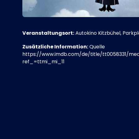
Veranstaltungsort:
Autokino Kitzbühel, Parkp
Zusätzliche Information:
Quelle
https://www.imdb.com/de/title/tt0058331/me
ref_=ttmi_mi_11