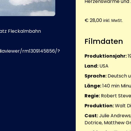
Herzenswärme und 
€
28,00
inkl. MwSt.
latz Fleckalmbahn
Filmdaten
diaviewer/rm1309145856/?
Produktionsjahr:
1
Land:
USA
Sprache:
Deutsch u
Länge:
140 min
Minu
Regie:
Robert Stev
Produktion:
Walt Di
Cast:
Julie Andrews
Dotrice, Matthew Gr