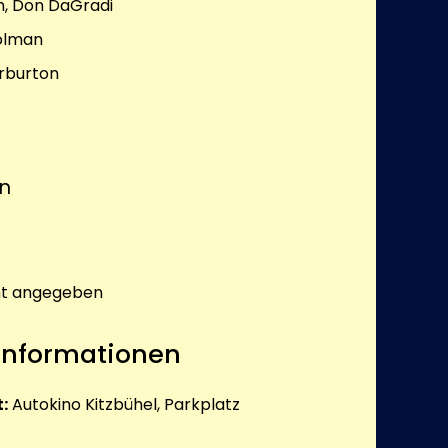
sh, Don DaGradi
olman
rburton
on
ht angegeben
 Informationen
:
Autokino Kitzbühel, Parkplatz