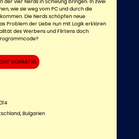
 der vier Nerds in Schwung bringen. In zwei
rnen, wie sie weg vom PC und durch die
au kommen. Die Nerds schöpfen neue
das Problem der Liebe nun mit Logik erklären
Realität des Werbens und Flirtens doch
n Programmcode?
ICHT VORRÄTIG
014
tschland, Bulgarien