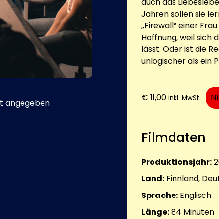
auch das Liebesleben
Jahren sollen sie le
„Firewall“ einer Fr
Hoffnung, weil sich 
lässt. Oder ist die 
unlogischer als ei
€
11,00
N
inkl. MwSt.
t angegeben
Filmdaten
Produktionsjahr:
2
Land:
Finnland, Deu
Sprache:
Englisch
Länge:
84
Minuten