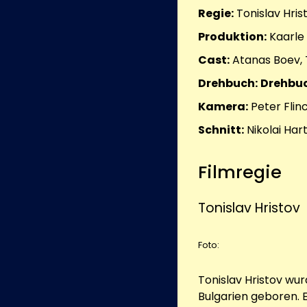
Regie:
Tonislav Hris
Produktion:
Kaarle
Cast:
Atanas Boev, 
Drehbuch:
Drehbuc
Kamera:
Peter Fli
Schnitt:
Nikolai Ha
Filmregie
Tonislav Hristov
Foto:
Tonislav Hristov wu
Bulgarien geboren. Er