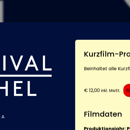
Kurzfilm-P
Beinhaltet alle Kur
€
12,00
N
inkl. MwSt.
Filmdaten
 A
Produktionsjahr:
P