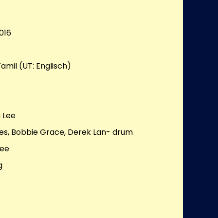
016
amil (UT: Englisch)
 Lee
es, Bobbie Grace, Derek Lan- drum
Lee
g