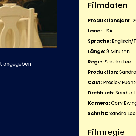
Filmdaten
Produktionsjahr:
2
Land:
USA
Sprache:
Englisch/T
Länge:
8
Minuten
Regie:
Sandra Lee
t angegeben
Produktion:
Sandra
Cast:
Presley Fuent
Drehbuch:
Sandra 
Kamera:
Cory Ewin
Schnitt:
Sandra Lee
Filmregie