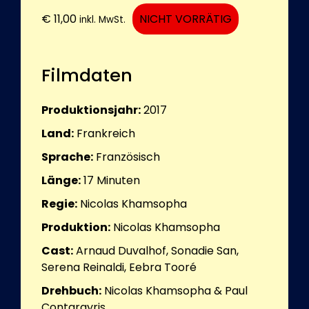
€
11,00
NICHT VORRÄTIG
inkl. MwSt.
Filmdaten
Produktionsjahr:
2017
Land:
Frankreich
Sprache:
Französisch
Länge:
17
Minuten
Regie:
Nicolas Khamsopha
Produktion:
Nicolas Khamsopha
Cast:
Arnaud Duvalhof, Sonadie San,
Serena Reinaldi, Eebra Tooré
Drehbuch:
Nicolas Khamsopha & Paul
Contargyris