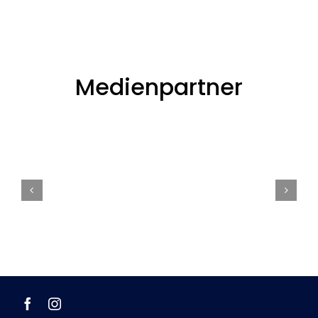
Medienpartner
AGB
|
Datenschutz
|
Impressum
Widerrufsbelehrung
|
Zahlungsweisen