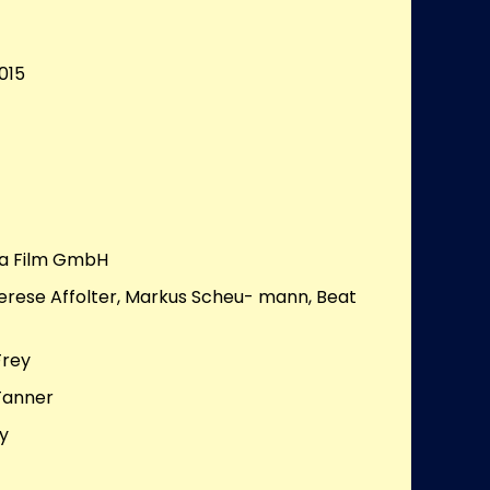
015
a Film GmbH
herese Affolter, Markus Scheu- mann, Beat
Frey
Tanner
y