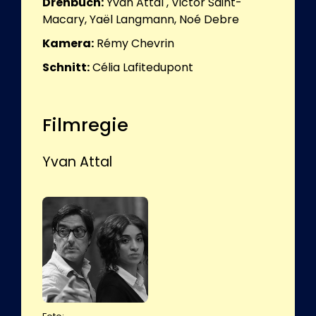
Drehbuch:
Yvan Attal , Victor Saint-
Macary, Yaël Langmann, Noé Debre
Kamera:
Rémy Chevrin
Schnitt:
Célia Lafitedupont
Filmregie
Yvan Attal