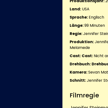
Produktionsjahr:
2
Land:
USA
Sprache:
Englisch
Länge:
99
Minuten
Regie:
Jennifer Ste
Produktion:
Jennife
Melamede
Cast:
Cast:
Nicht 
Drehbuch:
Drehbuc
Kamera:
Sevan Mat
Schnitt:
Jennifer S
Filmregie
Jennifer Steinm