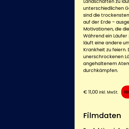
Landschaften zu lau
unterschiedlichen Ge
sind die trockensten
auf der Erde – ausge
Motivationen, die di
Während ein Läufer 
läuft eine andere u
Krankheit zu feiern.
unerschrockenen Läu
angehaltenem Atem,
durchkämpfen.
€
11,00
N
inkl. MwSt.
Filmdaten