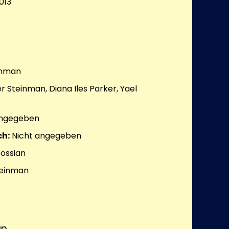
013
inman
r Steinman, Diana Iles Parker, Yael
angegeben
h:
Nicht angegeben
ossian
teinman
an