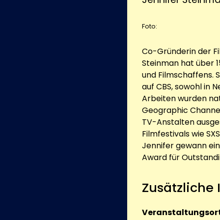
Foto:
Co-Gründerin der F
Steinman hat über 1
und Filmschaffens. S
auf CBS, sowohl in N
Arbeiten wurden nat
Geographic Channel
TV-Anstalten ausges
Filmfestivals wie 
Jennifer gewann ei
Award für Outstandi
Zusätzliche
Veranstaltungsort