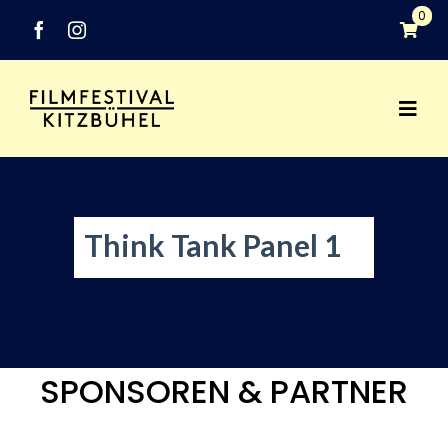
Zum
0
Inhalt
springen
Togg
Festival
Navi
Programm
Think Tank Panel 1
Networking
Medien
SPONSOREN & PARTNER
Industry