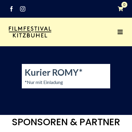
Zum
0
Inhalt
springen
Togg
Festival
Navi
Programm
Kurier ROMY*
Networking
*Nur mit Einladung
Medien
Industry
SPONSOREN & PARTNER