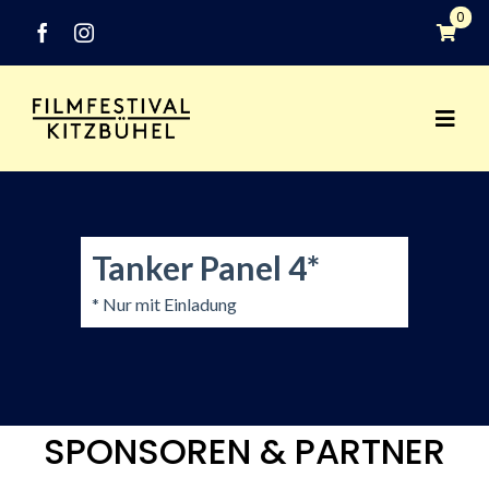
Zum
0
Inhalt
springen
Togg
Festival
Navi
Programm
Tanker Panel 4*
Networking
* Nur mit Einladung
Medien
Industry
SPONSOREN & PARTNER