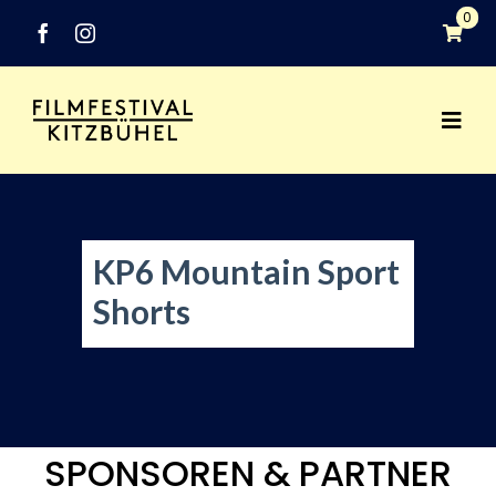
Zum
0
Inhalt
springen
Togg
Festival
Navi
Programm
KP6 Mountain Sport
Networking
Shorts
Medien
Industry
SPONSOREN & PARTNER