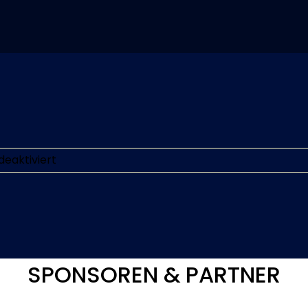
für
eaktiviert
Alles
Fifty
Fifty
SPONSOREN & PARTNER