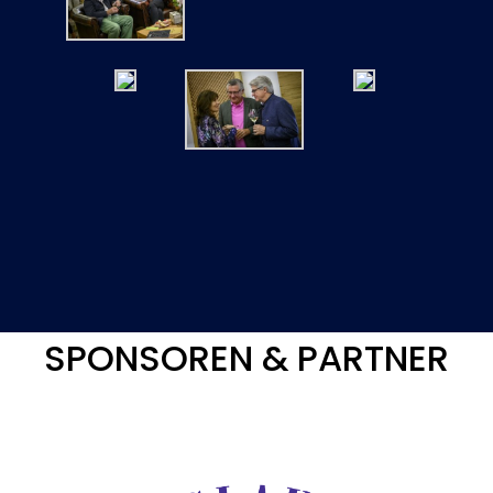
SPONSOREN & PARTNER