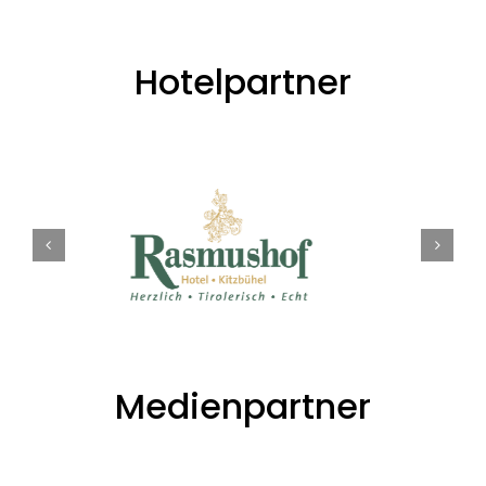
Hotelpartner
Medienpartner