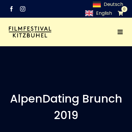
Zum
Deutsch
0
Inhalt
English
springen
Togg
Festival
Navi
Programm
Networking
AlpenDating Brunch
Medien
2019
Industry